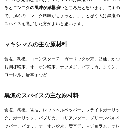
理
に
ると
ニンニクの風味が結構強い
ところだと思います。ですの
合
で、強めのニンニク風味がちょっと。。。と思う人は黒瀬の
い
そ
スパイスを選択した方がよいと思います。
う
か
3
マキシマムの主な原材料
ま
と
食塩、胡椒、コーンスターチ、ガーリック粉末、醤油、かつ
め
お調味粉末、オニオン粉末、ナツメグ、パプリカ、クミン、
ローレル、唐辛子など
黒瀬のスパイスの主な原材料
食塩、胡椒、醤油、レッドベルペッパー、フライドガーリッ
ク、ガーリック、パプリカ、コリアンダー、グリーンベルペ
ッパー、パセリ、オニオン粉末、唐辛子、マジョラム、オレ