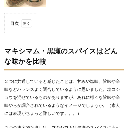
目次
1
マキ
シマ
ム・
マキシマム・黒瀬のスパイスはどん
黒瀬
のス
な味かを比較
パイ
スは
どん
な味
２つに共通していると感じたことは、甘みや塩味、旨味や辛
かを
味などバランスよく調合しているように思いました。塩コシ
比較
ョウを混ぜているものがありますが、あれに様々な旨味や辛
2
味やらが調合されているようなイメージでしょうか。（素人
ど
ん
には表現がちょっと難しいです。。。）
な
料
２つの決定的な違いは、
マキシマム
は黒瀬のスパイスに比べ