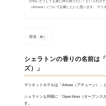
の匂いどうしても家に持ち帰りたい！というわけで
（Attune）について記載したいと思います。 マリオ
目次
1
シェ
ラトンの
香りの名
シェラトンの香りの名前は「Op
前は
「Open
ズ）」
Skies（オ
ープンス
カイ
ズ）」
マリオットホテルは「Attune（アチューン）
2
シェラトンも同様に「Open Skies（オープ
オー
プン
す。