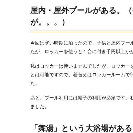
乾燥
機も
屋内・屋外プールがある。（
あ
る。
が。。。）
（有
料）
8
今回は寒い時期に泊ったので、子供と屋内プー
宿
たが、ロッカーを使うと１台に付き千円以上か
泊
し
私はロッカーは使いませんでしたが、ロッカー
た
パ
とは可能ですので、着替えはロッカールームで
ー
た。
ク
ウ
あと、プール利用には帽子の利用が必須です。
ィ
ン
ました。
グ
の
部
「舞湯」という大浴場がある
屋