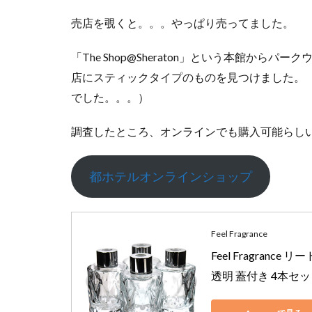
シ
ェ
売店を覗くと。。。やっぱり売ってました。
ラ
ト
「The Shop@Sheraton」という本館か
ン
店にスティックタイプのものを見つけました。
グ
ラ
でした。。。）
ン
デ
調査したところ、オンラインでも購入可能らし
東
京
ベ
都ホテルオンラインショップ
イ
の
立
地
Feel Fragrance
5
屋内・
Feel Fragran
屋外プール
透明 蓋付き 4本セット 
がある。
（宿泊者は
プール利用