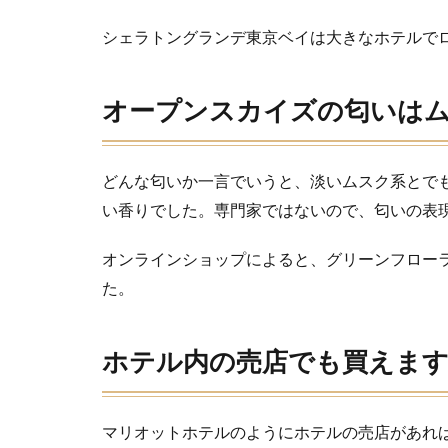
スカ
イズ
シェラトングランデ東京ベイは大きなホテルで
の匂
いは
ムス
オープンスカイズの匂いは
ク
系？
3
どんな匂いか一言でいうと、淡いムスク系とで
ホテ
い香りでした。専門家ではないので、匂いの表
ル内
の売
店で
オンラインショップによると、グリーンフロー
も買
た。
えま
す。
オン
ホテル内の売店でも買えま
ライ
ンで
も
マリオットホテルのようにホテルの売店があれ
4