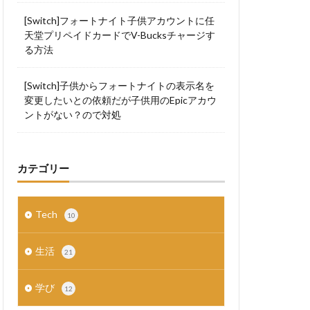
[Switch]フォートナイト子供アカウントに任
天堂プリペイドカードでV-Bucksチャージす
る方法
[Switch]子供からフォートナイトの表示名を
変更したいとの依頼だが子供用のEpicアカウ
ントがない？ので対処
カテゴリー
Tech
10
生活
21
学び
12