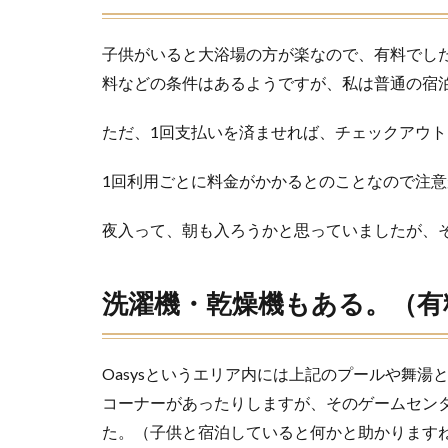
は
子
供
子供がいると大浴場の方が楽なので、有料でし
も
料などの条件はあるようですが、私は普通の宿
大
喜
ただ、1回支払いを済ませれば、チェックアウ
び
9
1回利用ごとに料金がかかるとのことなので注
ま
と
夜入って、朝も入ろうかと思っていましたが、
め
洗濯機・乾燥機もある。（有
Oasysというエリア内には上記のプールや舞
コーナーがあったりしますが、そのゲームセン
た。（子供と宿泊していると何かと助かります