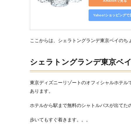
Amazonで見る
は無料だ
が。。。）
Yahoo!ショッピングで
6
「舞
湯」
ここからは、シェラトングランデ東京ベイのち
とい
う大
浴場
があ
シェラトングランデ東京ベ
る。
（普
通の
東京ディズニーリゾートのオフィシャルホテル
宿泊
者で
あります。
も有
料）
ホテルから駅まで無料のシャトルバスが出てたの
7
洗濯
歩いてもすぐ着きます。。。
機・