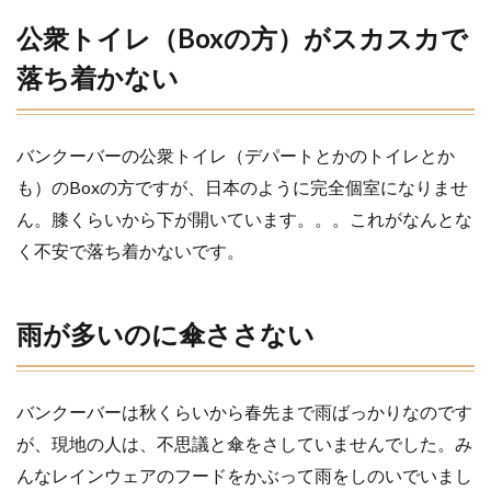
多
公衆トイレ（Boxの方）がスカスカで
い
の
落ち着かない
に
傘
さ
さ
バンクーバーの公衆トイレ（デパートとかのトイレとか
な
い
も）のBoxの方ですが、日本のように完全個室になりませ
6
ん。膝くらいから下が開いています。。。これがなんとな
学校
く不安で落ち着かないです。
にあ
る電
子レ
ンジ
雨が多いのに傘ささない
がお
昼に
なる
と満
バンクーバーは秋くらいから春先まで雨ばっかりなのです
タ
が、現地の人は、不思議と傘をさしていませんでした
。み
ン・
フル
んなレインウェアのフードをかぶって雨をしのいでいまし
回転