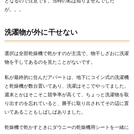
となるので注意です。当時の私は知りませんでした
ち見
飽き
が。。。
る
11
なん
洗濯物が外に干せない
ちゃ
って
日本
食が
選択は全部乾燥機で乾かすのが主流で、物干しざおに洗濯
ウケ
物を干してあるのを見たことがないです。
る
12
私が最終的に住んだアパートは、地下にコイン式の洗濯機
夏は
と乾燥機が数台置いてあり、洗濯はそこでやってました。
ビー
チに
週末とかはそこそこ競争率が高くて、ちょっと洗濯物を取
人が
いっ
り出すのを忘れていると、勝手に取り出されてその辺に置
ぱい
いてあることもしばしばありました。
だけ
ど、
泳い
乾燥機で乾かすときにダウニーの乾燥機用シートを一緒に
でる