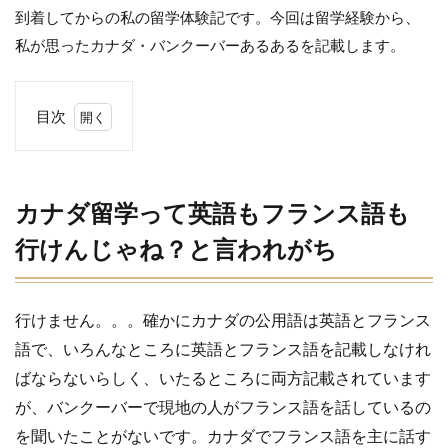
到着してからの私の留学体験記です。今回は留学経験から、
私が思ったカナダ・バンクーバーあるあるを記載します。
目次
1
カナ
ダ留
学っ
カナダ留学って英語もフランス語も
て英
語も
行けんじゃね？と言われがち
フラ
ンス
語も
行け
行けません。。。確かにカナダの公用語は英語とフランス
んじ
語で、いろんなところに英語とフランス語を記載しなけれ
ゃ
ね？
ばならないらしく、いたるところに両方記載されています
と言
が、バンクーバーで現地の人がフランス語を話しているの
われ
がち
を聞いたことがないです。カナダでフランス語を主に話す