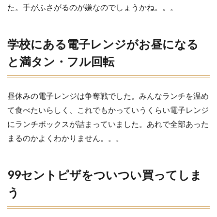
た。手がふさがるのが嫌なのでしょうかね。。。
7
99
セ
学校にある電子レンジがお昼になる
ン
ト
と満タン・フル回転
ピ
ザ
を
つ
昼休みの電子レンジは争奪戦でした。みんなランチを温め
い
つ
て食べたいらしく、これでもかっていうくらい電子レンジ
い
にランチボックスが詰まっていました。あれで全部あった
買
っ
まるのかよくわかりません。。。
て
し
ま
99セントピザをついつい買ってしま
う
8
う
Poutine（プ
ーティー
ン）にハマ