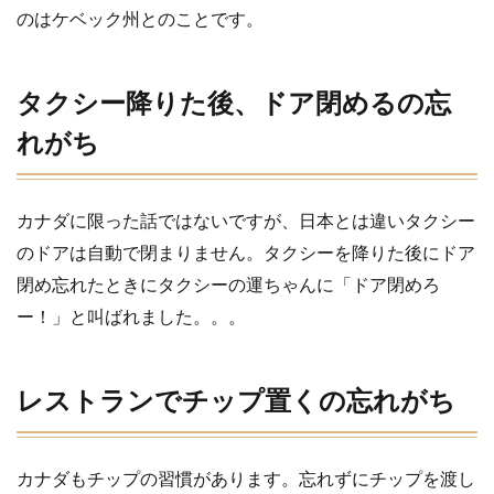
のはケベック州とのことです。
2
タク
シー
降り
タクシー降りた後、ドア閉めるの忘
た
後、
れがち
ドア
閉め
るの
忘れ
カナダに限った話ではないですが、日本とは違いタクシー
がち
のドアは自動で閉まりません。タクシーを降りた後にドア
3
閉め忘れたときにタクシーの運ちゃんに「ドア閉めろ
レ
ス
ー！」と叫ばれました。。。
ト
ラ
ン
レストランでチップ置くの忘れがち
で
チ
ッ
プ
カナダもチップの習慣があります。忘れずにチップを渡し
置