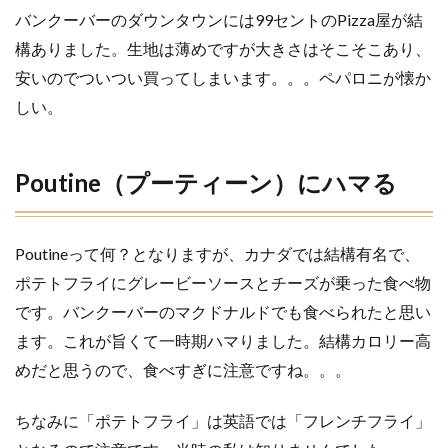
バンクーバーのダウンタウンには99セントのPizza屋が結
る
構ありました。生地は薄めですが大きさはそこそこあり、
9
洗
安いのでついつい買ってしまいます。。。ペパロニが懐か
濯
しい。
物
が
外
に
Poutine（プーティーン）にハマる
干
せ
な
い
Poutineって何？となりますが、カナダでは結構有名で、
10
ポテトフライにグレービーソースとチーズが乗った食べ物
リス
です。バンクーバーのマクドナルドでも食べられたと思い
とか
普通
ます。これが旨くて一時期ハマりました。結構カロリー高
に出
めだと思うので、食べすぎに注意ですね。。。
没す
るけ
どそ
ちなみに「ポテトフライ」は英語では「フレンチフライ」
のう