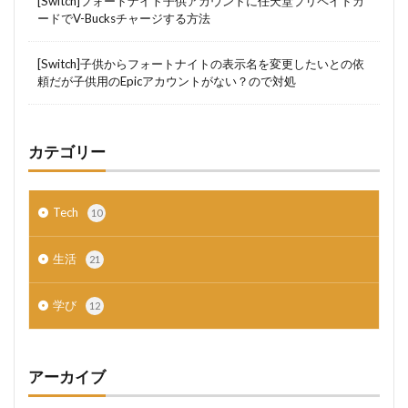
[Switch]フォートナイト子供アカウントに任天堂プリペイドカ
ードでV-Bucksチャージする方法
[Switch]子供からフォートナイトの表示名を変更したいとの依
頼だが子供用のEpicアカウントがない？ので対処
カテゴリー
Tech
10
生活
21
学び
12
アーカイブ