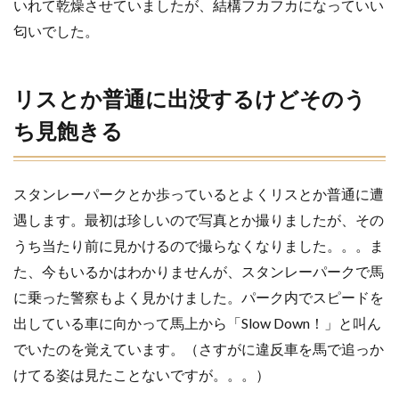
いれて乾燥させていましたが、結構フカフカになっていい
人は
少な
匂いでした。
い
13
終わ
リスとか普通に出没するけどそのう
りに
ち見飽きる
14
スタンレーパークとか歩っているとよくリスとか普通に遭
遇します。
最初は珍しいので写真とか撮りましたが、その
うち当たり前に見かけるので撮らなくなりました。。。ま
た、今もいるかはわかりませんが、スタンレーパークで馬
に乗った警察もよく見かけました。パーク内でスピードを
出している車に向かって馬上から「Slow Down！」と叫ん
でいたのを覚えています。（さすがに違反車を馬で追っか
けてる姿は見たことないですが。。。）