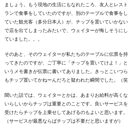
く
ましょう。もう現地の生活にもなれたころ、友人とレスト
の
ランで食事をしていたのですが、別のテーブルで食事をし
忘
れ
ていた観光客（多分日本人）が、チップを置いていかない
が
で店を出てしまったみたいで、ウェイターが悔しそうにし
ち
ていました。。。
4
公衆
トイ
そのあと、そのウェイターが私たちのテーブルに伝票を持
レ
ってきたのですが、ご丁寧に「チップを置いてけよ！」と
（Box
の
いうメモ書きが伝票に書いてありました。きっとこいつら
方）
もチップ置いてかねーんだろと疑われた瞬間でした。（笑
がス
カス
カで
聞いた話では、ウェイターとかは、あまりお給料が高くな
落ち
着か
いらしいからチップは重要とのことです。良いサービスを
ない
受けたらチップを上乗せしてあげるのもよいと思います。
5
（サービスが最悪ならばチップは不要だと思いますが）
雨
が