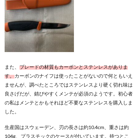
ティッ
ク作り
4
ま
と
め
5
おま
け：調
理用に
また、
ブレードの材質もカーボンとステンレスがありま
購入し
す。
カーボンのナイフは使ったことがないので何ともいえ
た
Opinel
ませんが、調べたところではステンレスより硬く切れ味は
＃９
良さげだが、錆びやすくメンテが必須のようです。初心者
6
おまけ：薪を短
の私はメンテとかもそれほど不要なステンレスを購入しま
くするために購入し
した。
た
GOMBOY（Silkey）
生産国はスウェーデン、刃の長さは約10.4cm、重さは約
104g、プラスチックのケースが付いています。持つとこ