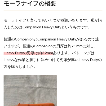
ラ
モーラナイフの概要
ナ
イ
フ
の
モーラナイフと言ってもいくつか種類があります。私が購
概
入したのはCompanion Heavy Dutyというものです。
要
2
モ
普通のCompanionとCompanion Heavy Dutyがあるので迷
ーラナ
イフ
いますが、
普通のCompanionの刃厚は約2.5mmに対し、
(Heavy
Heavy Dutyの刃厚は約3.2mm
あります。バトニングは
Duty)
でのバ
Heavyな作業と勝手に決めつけて刃厚が厚いHeavy Dutyの
トニン
方を購入しました。
グ
3
モ
ーラナ
イフ
（Heavy
Duty）
でフェ
ザース