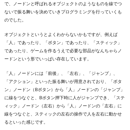
で、ノードンと呼ばれるオブジェクトのようなものを線でつ
る
は
ないで振る舞いを決めていきプログラミングを行っていくも
じ
のでした。
め
て
ゲ
オブジェクトというとよくわからないかもですが、例えば
ー
「人」であったり、「ボタン」であったり、「スティック」
ム
プ
であったり、ゲームを作るうえで必要な部品がなんちゃらノ
ロ
ードンという形でいっぱい存在しています。
グ
ラ
ミ
「人」ノードンには「前後」、「左右」、「ジャンプ」、
ン
「アクション」といった振る舞いが用意されており、「ボタ
グ
の
ン」ノードン（Bボタン）から「人」ノードンの「ジャンプ」
仕
に線をつなぐと、Bボタン押下時に人がジャンプでき、「ステ
組
み
ィック」ノードン（左右）から「人」ノードンの「左右」に
線をつなぐと、スティックの左右の操作で人を左右に動かせ
2
ナ
るといった感じです。
ビ