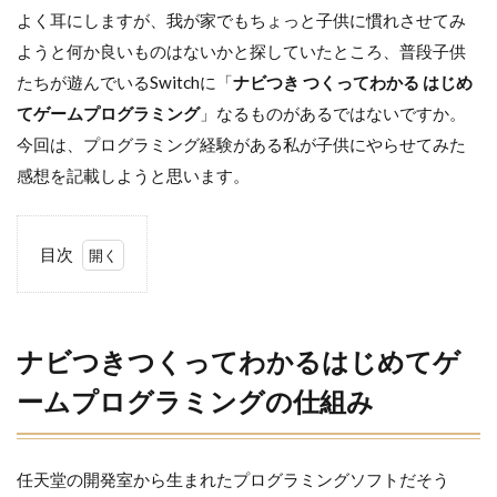
よく耳にしますが、我が家でもちょっと子供に慣れさせてみ
ようと何か良いものはないかと探していたところ、普段子供
たちが遊んでいるSwitchに「
ナビつき つくってわかる はじめ
てゲームプログラミング
」なるものがあるではないですか。
今回は、プログラミング経験がある私が子供にやらせてみた
感想を記載しようと思います。
目次
1
ナ
ビ
つ
ナビつきつくってわかるはじめてゲ
き
つ
ームプログラミングの仕組み
く
っ
て
わ
任天堂の開発室から生まれたプログラミングソフトだそう
か