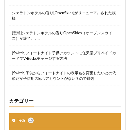
シェラトンホテルの香り[OpenSkies]がリニューアルされた模
様
[悲報]シェラトンホテルの香りOpenSkies（オープンスカイ
ズ）が終了。。。
[Switch]フォートナイト子供アカウントに任天堂プリペイドカ
ードでV-Bucksチャージする方法
[Switch]子供からフォートナイトの表示名を変更したいとの依
頼だが子供用のEpicアカウントがない？ので対処
カテゴリー
Tech
10