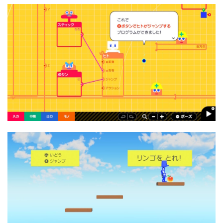
つ
き
つ
く
っ
て
わ
か
る
は
じ
め
て
ゲ
ー
ム
プ
ロ
グ
ラ
ミ
ン
グ
の